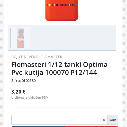
BOJICE DRVENE I FLOMASTERI
Flomasteri 1/12 tanki Optima
Pvc kutija 100070 P12/144
Šifra:
0102380
3,20 €
U cijenu je uključen PDV
kom