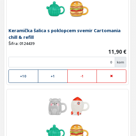
Keramička šalica s poklopcem svemir Cartomania
chill & refill
Šifra: 0124439
11,90 €
kom
+10
+1
-1