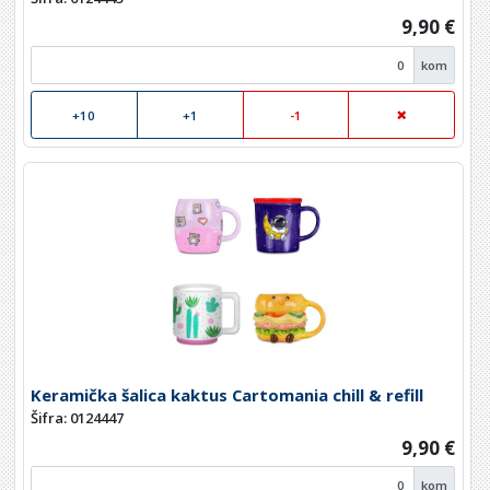
9,90 €
kom
+10
+1
-1
Keramička šalica kaktus Cartomania chill & refill
Šifra: 0124447
9,90 €
kom