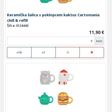
Keramička šalica s poklopcem kaktus Cartomania
chill & refill
Šifra: 0124440
11,90 €
kom
+10
+1
-1