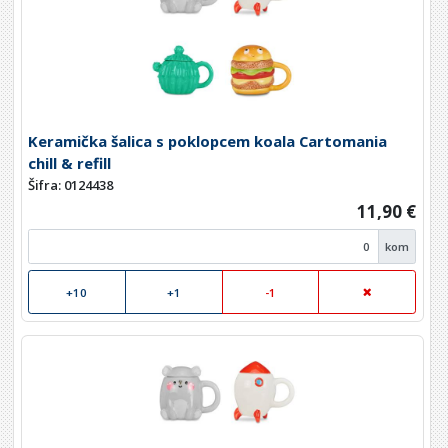
Keramička šalica s poklopcem koala Cartomania
chill & refill
Šifra: 0124438
11,90 €
kom
+10
+1
-1