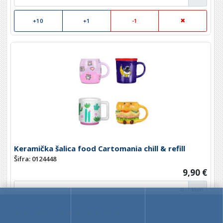
+10
+1
-1
Keramička šalica food Cartomania chill & refill
Šifra: 0124448
9,90 €
kom
Ova stranica koristi kolačiće
+10
+1
-1